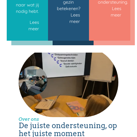
gezin
ondersteuning.
naar wat jij
betekenen?
Lees
nodig hebt.
Lees
meer
meer
Lees
meer
Over ons
De juiste ondersteuning, op
het juiste moment