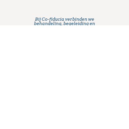
Bij Co-fiducia verbinden we
behandeling, begeleiding en
leefomgeving met elkaar. Zo helpen
we jongeren stap voor stap werken
aan stabiliteit, regie en duurzame
verandering.
Onze werkwijze
Aanbod
Passende ondersteuning voor
iedere jongere
Lees
Lees
Lees