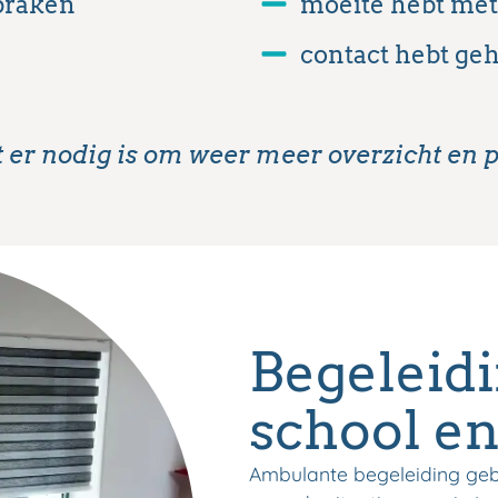
praken
moeite hebt met
contact hebt geha
er nodig is om weer meer overzicht en per
Begeleidi
school e
Ambulante begeleiding gebeu