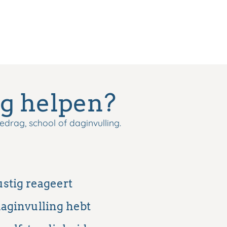
g helpen?
drag, school of daginvulling.
ustig reageert
aginvulling hebt