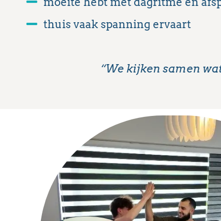
moeite hebt met dagritme en afs
thuis vaak spanning ervaart
“We kijken samen wat 